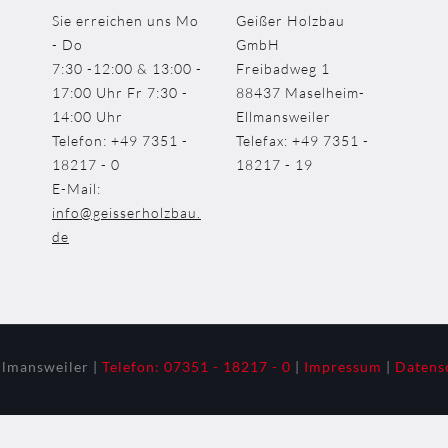
Sie erreichen uns Mo
Geißer Holzbau
- Do
GmbH
7:30 -12:00 & 13:00 -
Freibadweg 1
17:00 Uhr Fr 7:30 -
88437 Maselheim-
14:00 Uhr
Ellmansweiler
Telefon: +49 7351 -
Telefax: +49 7351 -
18217 - 0
18217 - 19
E-Mail:
info@geisserholzbau.
de
lmansweiler |
Telefon: 07351 - 18217 - 0
|
Impressum
|
Datens