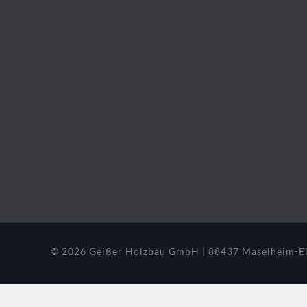
© 2026 Geißer Holzbau GmbH | 88437 Maselheim-El